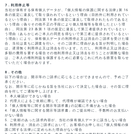
7
．利用停止等
当社が保有する保有個人データが、｢個人情報の保護に関する法律｣第 16
条の規定に違反して取り扱われているという理由（目的外に利用されてい
るという理由）、同法第 18 条の規定に違反して取得されたものであると
いう理由（偽りその他不正の手段により個人情報等を取得したという理
由）、同法第 23 条第 1 項の規定に違反して第三者提供されているとい
う理由（あらかじめご本人の同意を得ないで第三者に提供されているとい
う理由）により、保有個人データの利用停止又は消去のご請求を受けた場
合、当社は直ちに調査を行い、そのご請求に理由がある旨が判明した場合
は、遅滞無く利用停止又は消去を行います。ただし、利用停止又は消去に
多額の費用を要する場合その他利用停止又は消去を行うことが困難な場合
は、ご本人の権利利益を保護するために必要なこれに代わる措置を取らせ
ていただく場合があります。
8
．その他
以下の場合は、開示等のご請求に応じることができませんので、予めご了
承ください。
なお、開示等に応じかねる旨を当社において決定した場合は、その旨に理
由を付してご通知申し上げます。
本人確認ができない場合
代理人によるご依頼に際して、代理権が確認できない場合
｢個人情報等に関する開示等請求書｣の記載に不備があった場合
｢個人情報等に関する開示等請求書」のご提出時に、手数料のお支払い
がない場合
ご依頼のあった請求内容が、当社の保有個人データに該当しない場合
利用停止・消去のご請求において、お客様のお申し出に｢個人情報の保
護に関する法律｣に定められた理由がない場合