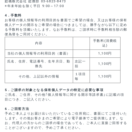
鎧橋株式会社 総務部 03-6823-8473
※年末年始を除く平日 9:00～17:00
4
．手数料
お客様の個人情報等の利用目的を書面でご希望の場合、又はお客様の保有
個人データの開示をご希望の場合につきましては、勝手ながら以下に定め
る手数料を頂戴いたします。なお手数料は、ご請求時に手数料相当額の郵
便為替をご同封ください。
手数料(消費税
内容
込)
当社の個人情報等の利用目的（書面）
1,100円
氏名、住所、電話番号、生年月日、勤
左記一
1,100円
務先
括
１項目
その他、上記以外の情報
1,100円
毎
5
．ご請求の対象となる保有個人データの特定に必要な事項
ご氏名、ご住所、その他｢個人情報等に関する開示等請求書｣に記載の項
目につき、ご記入ください。
6
．ご回答方法
予めご本人よりお届け出いただいているご住所宛に、書面にてご送付いた
します。その他お客さまのご希望により電子媒体でご提供致します。な
お、代理人の方からのご請求の場合であっても、ご本人に直接ご回答する
ことがございますので、予めご了承ください。