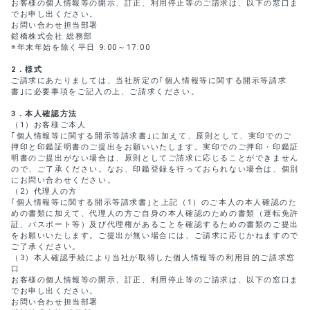
お客様の個人情報等の開示、訂正、利用停止等のご請求は、以下の窓口ま
でお申し出ください。
お問い合わせ担当部署
鎧橋株式会社 総務部
※年末年始を除く平日 9:00～17:00
2
．様式
ご請求にあたりましては、当社所定の｢個人情報等に関する開示等請求
書｣に必要事項をご記入の上、ご請求ください。
3
．本人確認方法
（1）お客様ご本人
｢個人情報等に関する開示等請求書｣に加えて、原則として、実印でのご
押印と印鑑証明書のご提出をお願いいたします。実印でのご押印・印鑑証
明書のご提出がない場合は、原則としてご請求に応じることができません
ので、ご了承ください。なお、印鑑登録を行っておられない場合は、個別
にお問い合わせください。
（2）代理人の方
｢個人情報等に関する開示等請求書｣と上記（1）のご本人の本人確認のた
めの書類に加えて、代理人の方ご自身の本人確認のための書類（運転免許
証、パスポート等）及び代理権があることを確認するための書類のご提出
をお願いいたします。ご提出が無い場合には、ご請求に応じかねますので
ご了承ください。
（3）本人確認手続により当社が取得した個人情報等の利用目的ご請求窓
口
お客様の個人情報等の開示、訂正、利用停止等のご請求は、以下の窓口ま
でお申し出ください。
お問い合わせ担当部署