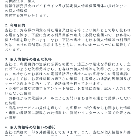
関係諸法令、個人
情報保護委員会のガイドライン及び認定個人情報保護団体の指針並びにこ
の個人情報保
護宣言を遵守いたします。
利用目的
当社は、お客様の同意を得た場合又は法令等により例外として取り扱われ
る場合を除き、下記に定める利用目的の達成に必要な範囲内で、お客様の
個人情報を取り扱います。なお、下記の当社における個人情報等の利用目
的は、当社の店舗等に掲示するとともに、当社のホームページに掲載して
おります。
個人情報等の適正な取得
当社は、利用目的の達成に必要な範囲で、適正かつ適法な手段により、主
に以下のような取得元等から、お客様の個人情報等を取得いたします。な
お、当社からのお客様への電話通話及び当社へのお客様からの電話通話に
つきましては、お客様対応の適正さの確保、お客様との通話内容確認及び
サービス向上を目的として、通話録音を行っております。
・各種申込書や実施するアンケート等に、お客様に直接、記入・入力して
いただいた情報
・お客様からの電話やメールによるお問い合わせ等を通じて提供いただい
た情報
・商品やサービスの提供を通じて、お客様やご紹介者からお聞きした情報
・市販の書籍等に記載された情報や、新聞やインターネット等で公表され
た情報
個人情報等の取扱いの委託
当社は業務の一部を外部委託しております。また、当社が個人情報を外部