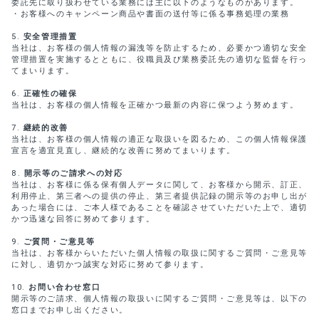
委託先に取り扱わせている業務には主に以下のようなものがあります。
・お客様へのキャンペーン商品や書面の送付等に係る事務処理の業務
安全管理措置
当社は、お客様の個人情報の漏洩等を防止するため、必要かつ適切な安全
管理措置を実施するとともに、役職員及び業務委託先の適切な監督を行っ
てまいります。
正確性の確保
当社は、お客様の個人情報を正確かつ最新の内容に保つよう努めます。
継続的改善
当社は、お客様の個人情報の適正な取扱いを図るため、この個人情報保護
宣言を適宜見直し、継続的な改善に努めてまいります。
開示等のご請求への対応
当社は、お客様に係る保有個人データに関して、お客様から開示、訂正、
利用停止、第三者への提供の停止、第三者提供記録の開示等のお申し出が
あった場合には、ご本人様であることを確認させていただいた上で、適切
かつ迅速な回答に努めて参ります。
ご質問・ご意見等
当社は、お客様からいただいた個人情報の取扱に関するご質問・ご意見等
に対し、適切かつ誠実な対応に努めて参ります。
お問い合わせ窓口
開示等のご請求、個人情報の取扱いに関するご質問・ご意見等は、以下の
窓口までお申し出ください。