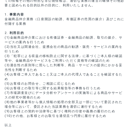
ての情報その他の特別な非公開情報は、適切な業務の運営の確保その他必
要と認められる目的以外の目的に、利用いたしません。
事業内容
金融商品仲介業務（口座開設の勧誘、有価証券の売買の媒介）及びこれに
付随する業務
利用目的
(1)金融商品仲介業における有価証券・金融商品の勧誘、取引の媒介、サ
ービスの案内を行うため
(2)当社又は関連会社、提携会社の商品の勧誘・販売・サービスの案内を
行うため
(3)「犯罪による収益の移転防止に関する法律」に基づくご本人様の確認
等や、金融商品やサービスをご利用いただく資格等の確認のため
(3)適合性の原則等に照らした判断等、商品・サービスの提供にかかる妥
当性を判断するため
(4)お客様ご本人であること又はご本人の代理人であることを確認するた
め
(5)お客様のお問合せ、ご相談に応じるため
(6)お客様との取引等に関する結果報告等の事務を行うため
(7)市場調査並びにデータ分析やアンケートの実施等による商品やサービ
スの研究や開発のため
(8)他の事業者等から個人情報の処理の全部又は一部について委託された
場合等において、委託された当該業務を適切に遂行するため
(9)お客様との契約や法律等に基づく権利の行使や義務の履行のため
(10)その他、お客様とのお取引を適切且つ円滑に履行するため
以上